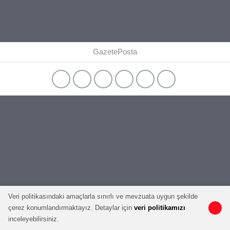
GazetePosta
Veri politikasındaki amaçlarla sınırlı ve mevzuata uygun şekilde
çerez konumlandırmaktayız. Detaylar için
veri politikamızı
inceleyebilirsiniz.