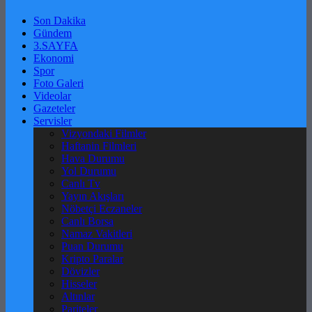
Son Dakika
Gündem
3.SAYFA
Ekonomi
Spor
Foto Galeri
Videolar
Gazeteler
Servisler
Vizyondaki Filmler
Haftanin Filmleri
Hava Durumu
Yol Durumu
Canlı Tv
Yayın Akışları
Nöbetçi Eczaneler
Canlı Borsa
Namaz Vakitleri
Puan Durumu
Kripto Paralar
Dövizler
Hisseler
Altınlar
Pariteler