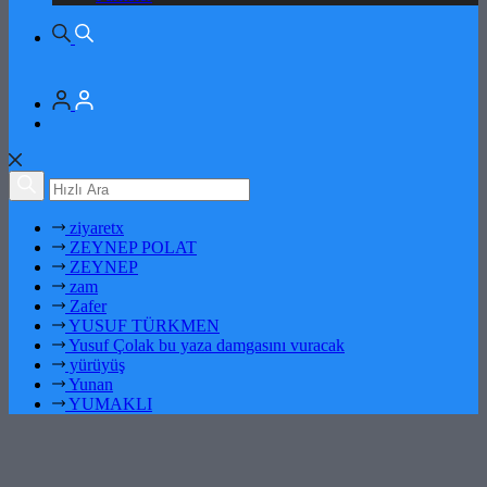
ziyaretx
ZEYNEP POLAT
ZEYNEP
zam
Zafer
YUSUF TÜRKMEN
Yusuf Çolak bu yaza damgasını vuracak
yürüyüş
Yunan
YUMAKLI