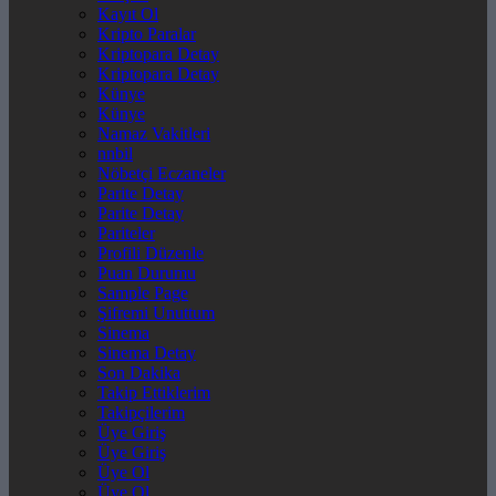
Kayıt Ol
Kripto Paralar
Kriptopara Detay
Kriptopara Detay
Künye
Künye
Namaz Vakitleri
nnbil
Nöbetçi Eczaneler
Parite Detay
Parite Detay
Pariteler
Profili Düzenle
Puan Durumu
Sample Page
Şifremi Unuttum
Sinema
Sinema Detay
Son Dakika
Takip Ettiklerim
Takipçilerim
Üye Giriş
Üye Giriş
Üye Ol
Üye Ol