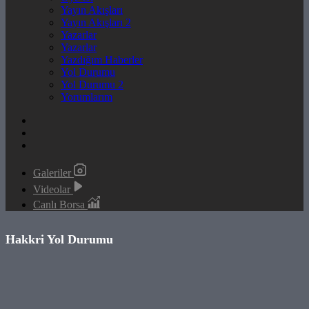
Yayın Akışları
Yayın Akışları 2
Yazarlar
Yazarlar
Yazdığım Haberler
Yol Durumu
Yol Durumu 2
Yorumlarım
Galeriler
Videolar
Canlı Borsa
Hakkri Yol Durumu