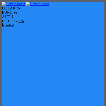
DOLAR
%
EURO
%
ALTIN
BITCOIN
0%
İstanbul
°