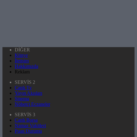
DİĞER
Künye
İletişim
Hakkımızda
Reklam
SERVİS 2
Canlı Tv
Yayın Akışları
Sinema
Nöbetçi Eczaneler
SERVİS 3
Canlı Borsa
Namaz Vakitleri
Puan Durumu