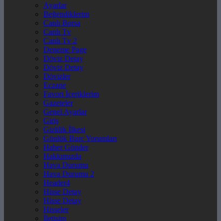
Ayarlar
Beğendiklerim
Canlı Borsa
Canlı Tv
Canlı Tv 2
Deneme Page
Döviz Detay
Döviz Detay
Dövizler
Eczane
Favori İçeriklerim
Gazeteler
Genel Ayarlar
Giriş
Gizlilik İlkesi
Günlük Burç Yorumları
Haber Gönder
Hakkımızda
Hava Durumu
Hava Durumu 2
Header4
Hisse Detay
Hisse Detay
Hisseler
İletişim