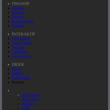
FİNANSİF
Altınlar
Dövizler
Hisseler
Kripto Paralar
Pariteler
İNTERAKTİF
Foto Galeri
Video Galeri
Yazarlar
Gazeteler
Sıcak Haber
DİĞER
Künye
İletişim
Hakkımızda
Reklam
Altın Detay
Altın Detay
Altınlar
AMP