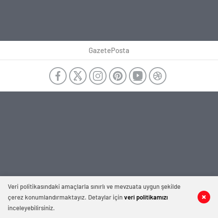
GazetePosta
Veri politikasındaki amaçlarla sınırlı ve mevzuata uygun şekilde
çerez konumlandırmaktayız. Detaylar için
veri politikamızı
inceleyebilirsiniz.