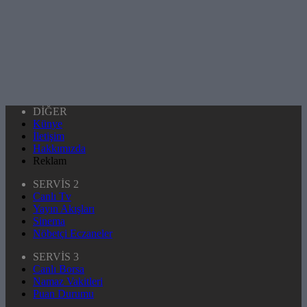
DİĞER
Künye
İletişim
Hakkımızda
Reklam
SERVİS 2
Canlı Tv
Yayın Akışları
Sinema
Nöbetçi Eczaneler
SERVİS 3
Canlı Borsa
Namaz Vakitleri
Puan Durumu