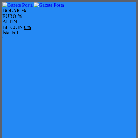
DOLAR
%
EURO
%
ALTIN
BITCOIN
0%
İstanbul
°