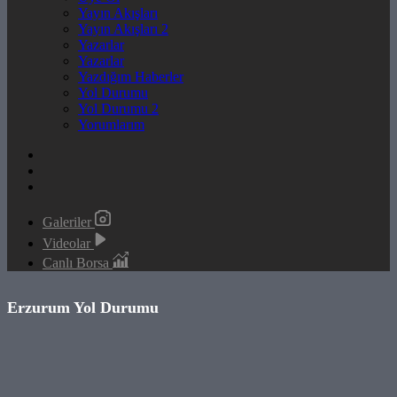
Yayın Akışları
Yayın Akışları 2
Yazarlar
Yazarlar
Yazdığım Haberler
Yol Durumu
Yol Durumu 2
Yorumlarım
Galeriler
Videolar
Canlı Borsa
Erzurum Yol Durumu