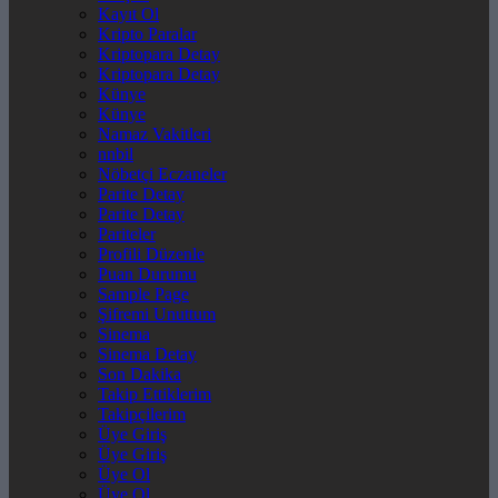
Kayıt Ol
Kripto Paralar
Kriptopara Detay
Kriptopara Detay
Künye
Künye
Namaz Vakitleri
nnbil
Nöbetçi Eczaneler
Parite Detay
Parite Detay
Pariteler
Profili Düzenle
Puan Durumu
Sample Page
Şifremi Unuttum
Sinema
Sinema Detay
Son Dakika
Takip Ettiklerim
Takipçilerim
Üye Giriş
Üye Giriş
Üye Ol
Üye Ol