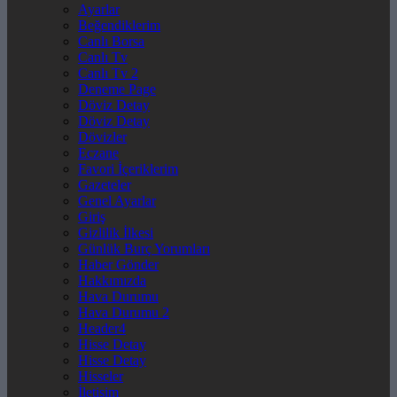
Ayarlar
Beğendiklerim
Canlı Borsa
Canlı Tv
Canlı Tv 2
Deneme Page
Döviz Detay
Döviz Detay
Dövizler
Eczane
Favori İçeriklerim
Gazeteler
Genel Ayarlar
Giriş
Gizlilik İlkesi
Günlük Burç Yorumları
Haber Gönder
Hakkımızda
Hava Durumu
Hava Durumu 2
Header4
Hisse Detay
Hisse Detay
Hisseler
İletişim