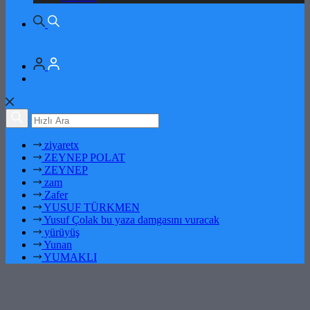
ziyaretx
ZEYNEP POLAT
ZEYNEP
zam
Zafer
YUSUF TÜRKMEN
Yusuf Çolak bu yaza damgasını vuracak
yürüyüş
Yunan
YUMAKLI