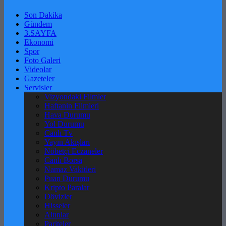
Son Dakika
Gündem
3.SAYFA
Ekonomi
Spor
Foto Galeri
Videolar
Gazeteler
Servisler
Vizyondaki Filmler
Haftanin Filmleri
Hava Durumu
Yol Durumu
Canlı Tv
Yayın Akışları
Nöbetçi Eczaneler
Canlı Borsa
Namaz Vakitleri
Puan Durumu
Kripto Paralar
Dövizler
Hisseler
Altınlar
Pariteler