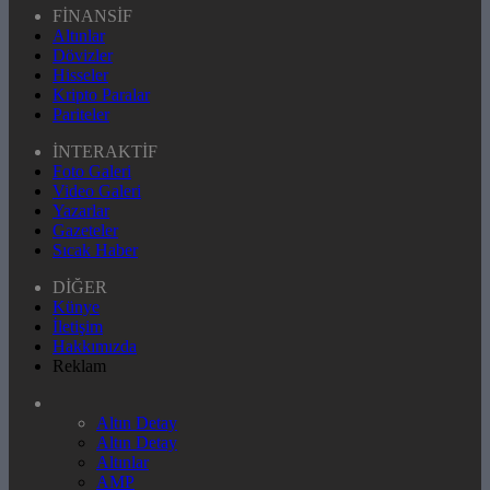
FİNANSİF
Altınlar
Dövizler
Hisseler
Kripto Paralar
Pariteler
İNTERAKTİF
Foto Galeri
Video Galeri
Yazarlar
Gazeteler
Sıcak Haber
DİĞER
Künye
İletişim
Hakkımızda
Reklam
Altın Detay
Altın Detay
Altınlar
AMP