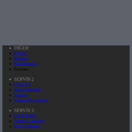
DİĞER
Künye
İletişim
Hakkımızda
Reklam
SERVİS 2
Canlı Tv
Yayın Akışları
Sinema
Nöbetçi Eczaneler
SERVİS 3
Canlı Borsa
Namaz Vakitleri
Puan Durumu