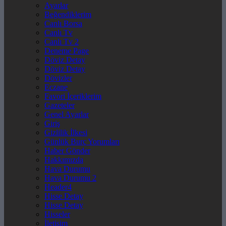
Ayarlar
Beğendiklerim
Canlı Borsa
Canlı Tv
Canlı Tv 2
Deneme Page
Döviz Detay
Döviz Detay
Dövizler
Eczane
Favori İçeriklerim
Gazeteler
Genel Ayarlar
Giriş
Gizlilik İlkesi
Günlük Burç Yorumları
Haber Gönder
Hakkımızda
Hava Durumu
Hava Durumu 2
Header4
Hisse Detay
Hisse Detay
Hisseler
İletişim