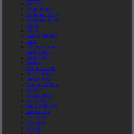
Kayıt Ol
Kripto Paralar
Kriptopara Detay
Kriptopara Detay
Künye
Künye
Namaz Vakitleri
nnbil
Nöbetçi Eczaneler
Parite Detay
Parite Detay
Pariteler
Profili Düzenle
Puan Durumu
Sample Page
Şifremi Unuttum
Sinema
Sinema Detay
Son Dakika
Takip Ettiklerim
Takipçilerim
Üye Giriş
Üye Giriş
Üye Ol
Üye Ol