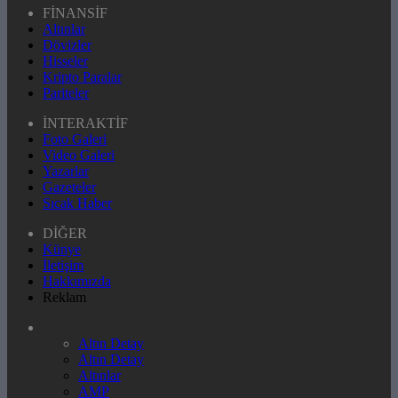
FİNANSİF
Altınlar
Dövizler
Hisseler
Kripto Paralar
Pariteler
İNTERAKTİF
Foto Galeri
Video Galeri
Yazarlar
Gazeteler
Sıcak Haber
DİĞER
Künye
İletişim
Hakkımızda
Reklam
Altın Detay
Altın Detay
Altınlar
AMP