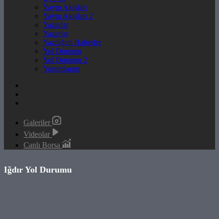
Yayın Akışları
Yayın Akışları 2
Yazarlar
Yazarlar
Yazdığım Haberler
Yol Durumu
Yol Durumu 2
Yorumlarım
Galeriler
Videolar
Canlı Borsa
Iğdır Yol Durumu