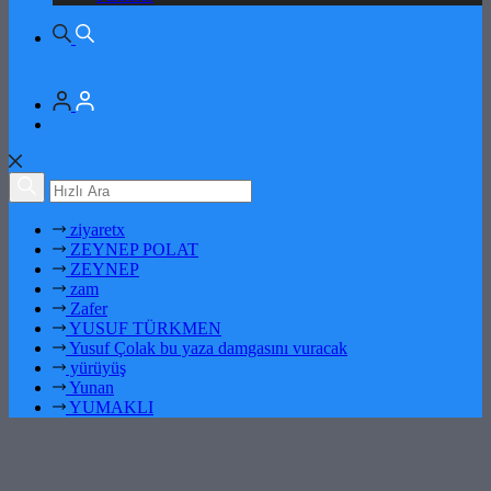
ziyaretx
ZEYNEP POLAT
ZEYNEP
zam
Zafer
YUSUF TÜRKMEN
Yusuf Çolak bu yaza damgasını vuracak
yürüyüş
Yunan
YUMAKLI