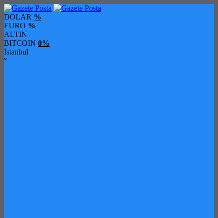
DOLAR
%
EURO
%
ALTIN
BITCOIN
0%
İstanbul
°