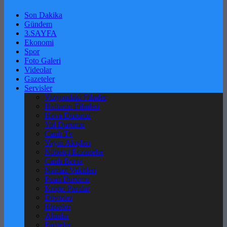
Son Dakika
Gündem
3.SAYFA
Ekonomi
Spor
Foto Galeri
Videolar
Gazeteler
Servisler
Vizyondaki Filmler
Haftanin Filmleri
Hava Durumu
Yol Durumu
Canlı Tv
Yayın Akışları
Nöbetçi Eczaneler
Canlı Borsa
Namaz Vakitleri
Puan Durumu
Kripto Paralar
Dövizler
Hisseler
Altınlar
Pariteler