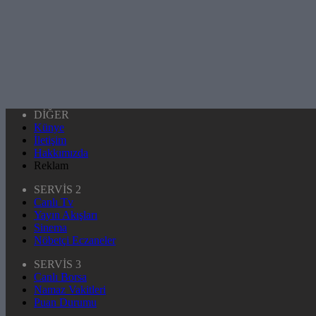
DİĞER
Künye
İletişim
Hakkımızda
Reklam
SERVİS 2
Canlı Tv
Yayın Akışları
Sinema
Nöbetçi Eczaneler
SERVİS 3
Canlı Borsa
Namaz Vakitleri
Puan Durumu