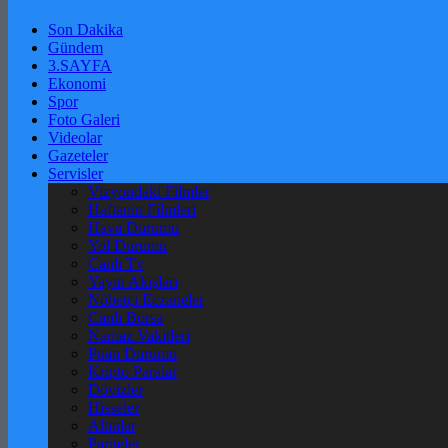
Son Dakika
Gündem
3.SAYFA
Ekonomi
Spor
Foto Galeri
Videolar
Gazeteler
Servisler
Vizyondaki Filmler
Haftanin Filmleri
Hava Durumu
Yol Durumu
Canlı Tv
Yayın Akışları
Nöbetçi Eczaneler
Canlı Borsa
Namaz Vakitleri
Puan Durumu
Kripto Paralar
Dövizler
Hisseler
Altınlar
Pariteler