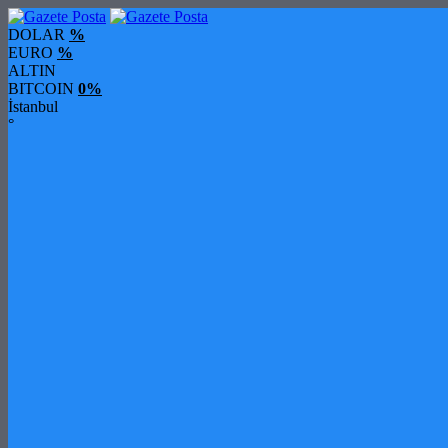
DOLAR
%
EURO
%
ALTIN
BITCOIN
0%
İstanbul
°