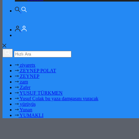
ziyaretx
ZEYNEP POLAT
ZEYNEP
zam
Zafer
YUSUF TÜRKMEN
Yusuf Çolak bu yaza damgasını vuracak
yürüyüş
Yunan
YUMAKLI