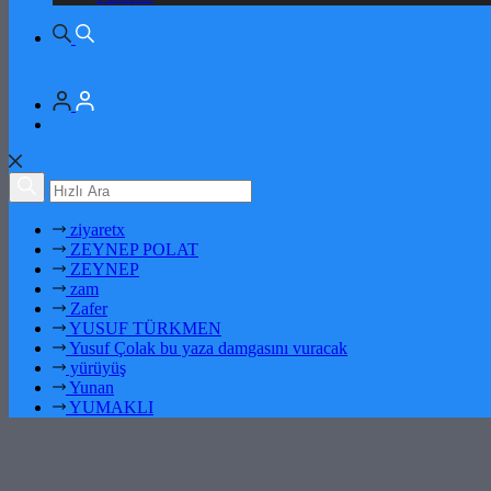
ziyaretx
ZEYNEP POLAT
ZEYNEP
zam
Zafer
YUSUF TÜRKMEN
Yusuf Çolak bu yaza damgasını vuracak
yürüyüş
Yunan
YUMAKLI