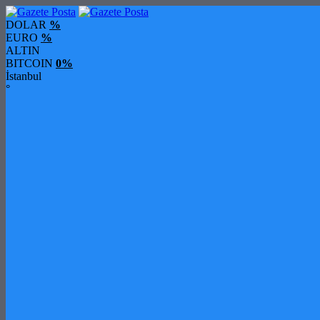
DOLAR
%
EURO
%
ALTIN
BITCOIN
0%
İstanbul
°