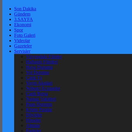
Son Dakika
Gündem
3.SAYFA
Ekonomi
Spor
Foto Galeri
Videolar
Gazeteler
Servisler
Vizyondaki Filmler
Haftanin Filmleri
Hava Durumu
Yol Durumu
Canlı Tv
Yayın Akışları
Nöbetçi Eczaneler
Canlı Borsa
Namaz Vakitleri
Puan Durumu
Kripto Paralar
Dövizler
Hisseler
Altınlar
Pariteler