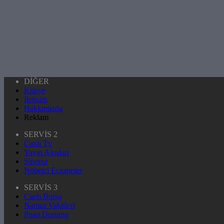
DİĞER
Künye
İletişim
Hakkımızda
Reklam
SERVİS 2
Canlı Tv
Yayın Akışları
Sinema
Nöbetçi Eczaneler
SERVİS 3
Canlı Borsa
Namaz Vakitleri
Puan Durumu