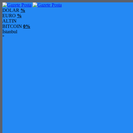
DOLAR
%
EURO
%
ALTIN
BITCOIN
0%
İstanbul
°