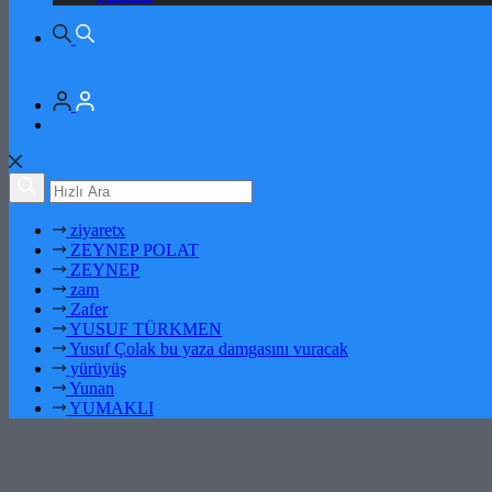
ziyaretx
ZEYNEP POLAT
ZEYNEP
zam
Zafer
YUSUF TÜRKMEN
Yusuf Çolak bu yaza damgasını vuracak
yürüyüş
Yunan
YUMAKLI