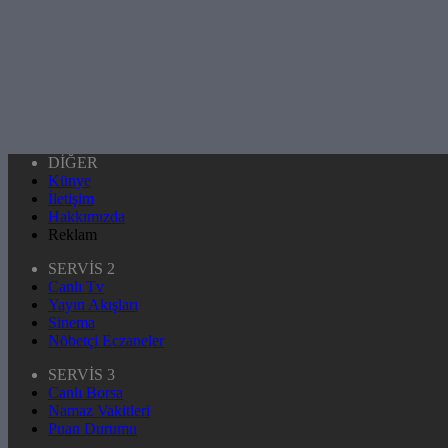
DİĞER
Künye
İletişim
Hakkımızda
Reklam
SERVİS 2
Canlı Tv
Yayın Akışları
Sinema
Nöbetçi Eczaneler
SERVİS 3
Canlı Borsa
Namaz Vakitleri
Puan Durumu