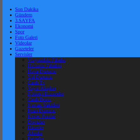
Son Dakika
Gündem
3.SAYFA
Ekonomi
Spor
Foto Galeri
Videolar
Gazeteler
Servisler
Vizyondaki Filmler
Haftanin Filmleri
Hava Durumu
Yol Durumu
Canlı Tv
Yayın Akışları
Nöbetçi Eczaneler
Canlı Borsa
Namaz Vakitleri
Puan Durumu
Kripto Paralar
Dövizler
Hisseler
Altınlar
Pariteler