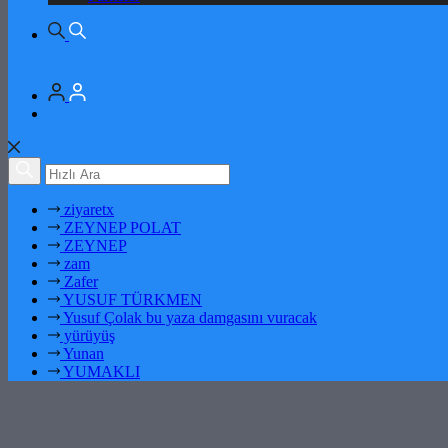
ziyaretx
ZEYNEP POLAT
ZEYNEP
zam
Zafer
YUSUF TÜRKMEN
Yusuf Çolak bu yaza damgasını vuracak
yürüyüş
Yunan
YUMAKLI