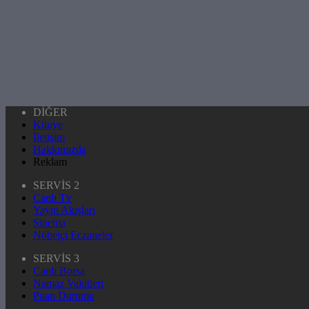
DİĞER
Künye
İletişim
Hakkımızda
Reklam
SERVİS 2
Canlı Tv
Yayın Akışları
Sinema
Nöbetçi Eczaneler
SERVİS 3
Canlı Borsa
Namaz Vakitleri
Puan Durumu