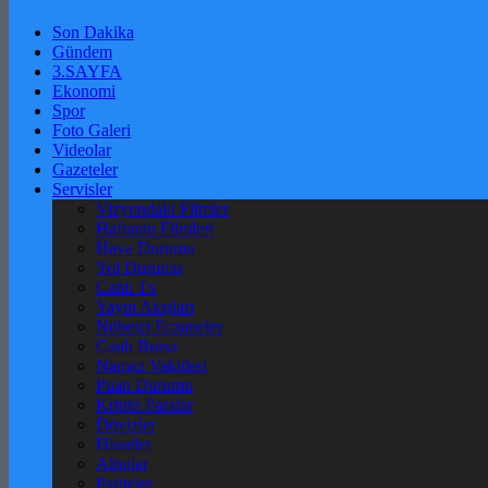
Son Dakika
Gündem
3.SAYFA
Ekonomi
Spor
Foto Galeri
Videolar
Gazeteler
Servisler
Vizyondaki Filmler
Haftanin Filmleri
Hava Durumu
Yol Durumu
Canlı Tv
Yayın Akışları
Nöbetçi Eczaneler
Canlı Borsa
Namaz Vakitleri
Puan Durumu
Kripto Paralar
Dövizler
Hisseler
Altınlar
Pariteler