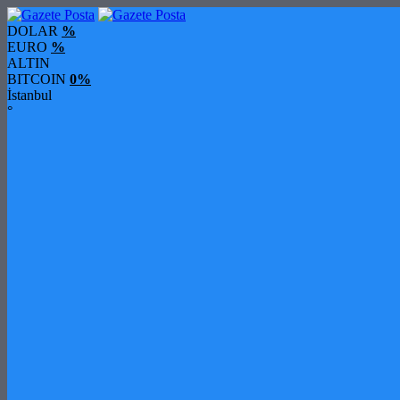
DOLAR
%
EURO
%
ALTIN
BITCOIN
0%
İstanbul
°