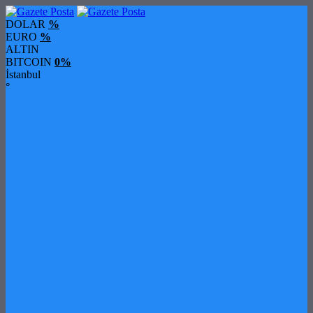
DOLAR
%
EURO
%
ALTIN
BITCOIN
0%
İstanbul
°