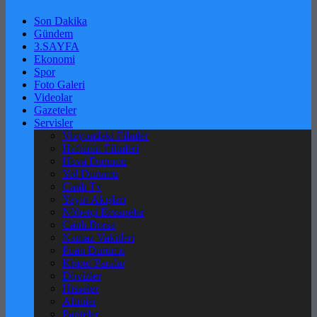
Son Dakika
Gündem
3.SAYFA
Ekonomi
Spor
Foto Galeri
Videolar
Gazeteler
Servisler
Vizyondaki Filmler
Haftanin Filmleri
Hava Durumu
Yol Durumu
Canlı Tv
Yayın Akışları
Nöbetçi Eczaneler
Canlı Borsa
Namaz Vakitleri
Puan Durumu
Kripto Paralar
Dövizler
Hisseler
Altınlar
Pariteler