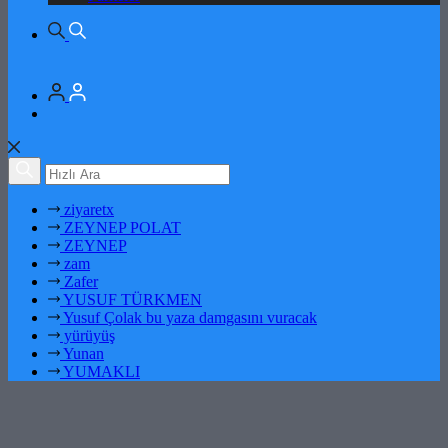
ziyaretx
ZEYNEP POLAT
ZEYNEP
zam
Zafer
YUSUF TÜRKMEN
Yusuf Çolak bu yaza damgasını vuracak
yürüyüş
Yunan
YUMAKLI