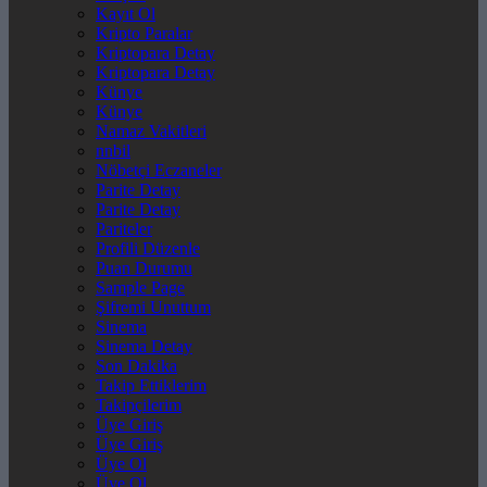
Kayıt Ol
Kripto Paralar
Kriptopara Detay
Kriptopara Detay
Künye
Künye
Namaz Vakitleri
nnbil
Nöbetçi Eczaneler
Parite Detay
Parite Detay
Pariteler
Profili Düzenle
Puan Durumu
Sample Page
Şifremi Unuttum
Sinema
Sinema Detay
Son Dakika
Takip Ettiklerim
Takipçilerim
Üye Giriş
Üye Giriş
Üye Ol
Üye Ol