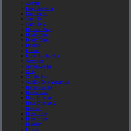
Ayarlar
Beğendiklerim
Canlı Borsa
Canlı Tv
Canlı Tv 2
Deneme Page
Döviz Detay
Döviz Detay
Dövizler
Eczane
Favori İçeriklerim
Gazeteler
Genel Ayarlar
Giriş
Gizlilik İlkesi
Günlük Burç Yorumları
Haber Gönder
Hakkımızda
Hava Durumu
Hava Durumu 2
Header4
Hisse Detay
Hisse Detay
Hisseler
İletişim