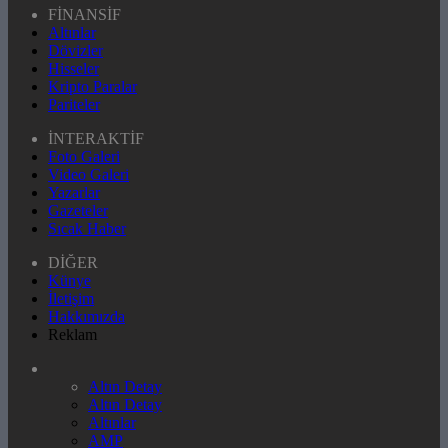
FİNANSİF
Altınlar
Dövizler
Hisseler
Kripto Paralar
Pariteler
İNTERAKTİF
Foto Galeri
Video Galeri
Yazarlar
Gazeteler
Sıcak Haber
DİĞER
Künye
İletişim
Hakkımızda
Reklam
Altın Detay
Altın Detay
Altınlar
AMP