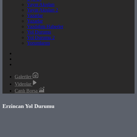
Yayın Akışları
Yayın Akışları 2
Yazarlar
Yazarlar
Yazdığım Haberler
Yol Durumu
Yol Durumu 2
Yorumlarım
Galeriler
Videolar
Canlı Borsa
Erzincan Yol Durumu