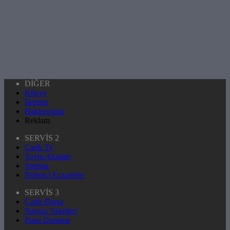
DİĞER
Künye
İletişim
Hakkımızda
Reklam
SERVİS 2
Canlı Tv
Yayın Akışları
Sinema
Nöbetçi Eczaneler
SERVİS 3
Canlı Borsa
Namaz Vakitleri
Puan Durumu