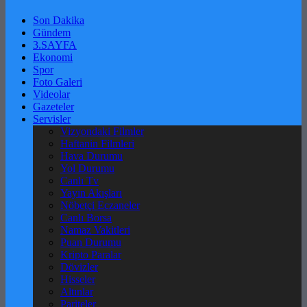
Son Dakika
Gündem
3.SAYFA
Ekonomi
Spor
Foto Galeri
Videolar
Gazeteler
Servisler
Vizyondaki Filmler
Haftanin Filmleri
Hava Durumu
Yol Durumu
Canlı Tv
Yayın Akışları
Nöbetçi Eczaneler
Canlı Borsa
Namaz Vakitleri
Puan Durumu
Kripto Paralar
Dövizler
Hisseler
Altınlar
Pariteler