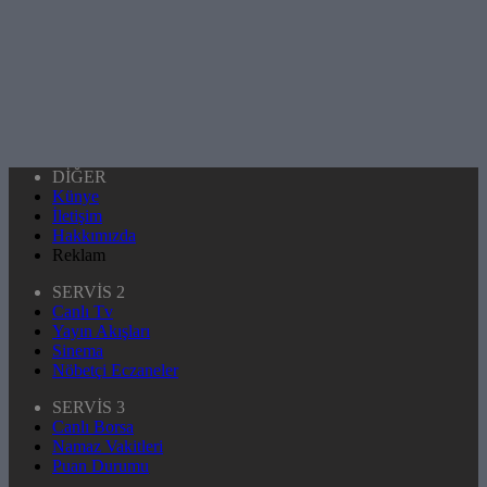
DİĞER
Künye
İletişim
Hakkımızda
Reklam
SERVİS 2
Canlı Tv
Yayın Akışları
Sinema
Nöbetçi Eczaneler
SERVİS 3
Canlı Borsa
Namaz Vakitleri
Puan Durumu