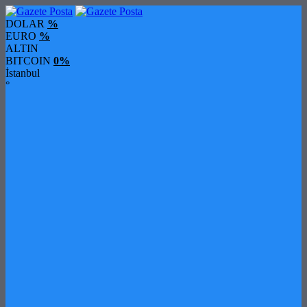
DOLAR
%
EURO
%
ALTIN
BITCOIN
0%
İstanbul
°