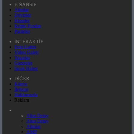
FİNANSİF
Altınlar
Dövizler
Hisseler
Kripto Paralar
Pariteler
İNTERAKTİF
Foto Galeri
Video Galeri
Yazarlar
Gazeteler
Sıcak Haber
DİĞER
Künye
İletişim
Hakkımızda
Reklam
Altın Detay
Altın Detay
Altınlar
AMP