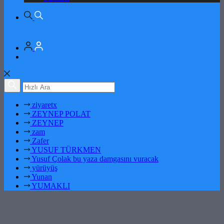
ziyaretx
ZEYNEP POLAT
ZEYNEP
zam
Zafer
YUSUF TÜRKMEN
Yusuf Çolak bu yaza damgasını vuracak
yürüyüş
Yunan
YUMAKLI