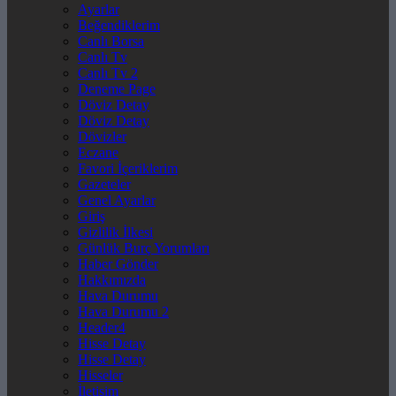
Ayarlar
Beğendiklerim
Canlı Borsa
Canlı Tv
Canlı Tv 2
Deneme Page
Döviz Detay
Döviz Detay
Dövizler
Eczane
Favori İçeriklerim
Gazeteler
Genel Ayarlar
Giriş
Gizlilik İlkesi
Günlük Burç Yorumları
Haber Gönder
Hakkımızda
Hava Durumu
Hava Durumu 2
Header4
Hisse Detay
Hisse Detay
Hisseler
İletişim