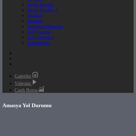
Yayın Akışları
Yayın Akışları 2
Yazarlar
Yazarlar
Yazdığım Haberler
Yol Durumu
Yol Durumu 2
Yorumlarım
Galeriler
Videolar
Canlı Borsa
Amasya Yol Durumu