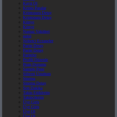
Kayıt Ol
Kripto Paralar
Kriptopara Detay
Kriptopara Detay
Künye
Künye
Namaz Vakitleri
nnbil
Nöbetçi Eczaneler
Parite Detay
Parite Detay
Pariteler
Profili Düzenle
Puan Durumu
Sample Page
Şifremi Unuttum
Sinema
Sinema Detay
Son Dakika
Takip Ettiklerim
Takipçilerim
Üye Giriş
Üye Giriş
Üye Ol
Üye Ol