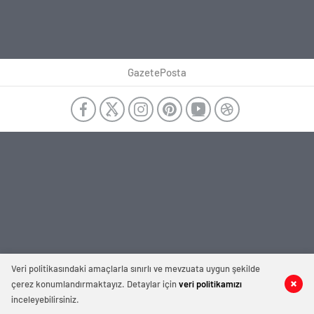
GazetePosta
Veri politikasındaki amaçlarla sınırlı ve mevzuata uygun şekilde
çerez konumlandırmaktayız. Detaylar için
veri politikamızı
inceleyebilirsiniz.