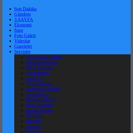
Son Dakika
Gündem
3.SAYFA
Ekonomi
Spor
Foto Galeri
Videolar
Gazeteler
Servisler
Vizyondaki Filmler
Haftanin Filmleri
Hava Durumu
Yol Durumu
Canlı Tv
Yayın Akışları
Nöbetçi Eczaneler
Canlı Borsa
Namaz Vakitleri
Puan Durumu
Kripto Paralar
Dövizler
Hisseler
Altınlar
Pariteler