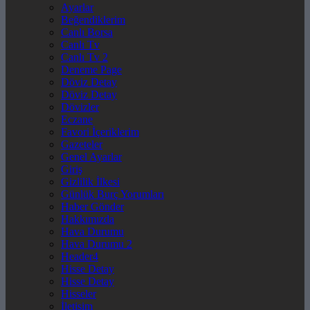
Ayarlar
Beğendiklerim
Canlı Borsa
Canlı Tv
Canlı Tv 2
Deneme Page
Döviz Detay
Döviz Detay
Dövizler
Eczane
Favori İçeriklerim
Gazeteler
Genel Ayarlar
Giriş
Gizlilik İlkesi
Günlük Burç Yorumları
Haber Gönder
Hakkımızda
Hava Durumu
Hava Durumu 2
Header4
Hisse Detay
Hisse Detay
Hisseler
İletişim