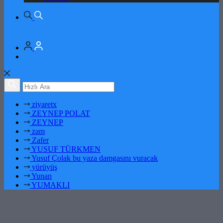
ziyaretx
ZEYNEP POLAT
ZEYNEP
zam
Zafer
YUSUF TÜRKMEN
Yusuf Çolak bu yaza damgasını vuracak
yürüyüş
Yunan
YUMAKLI