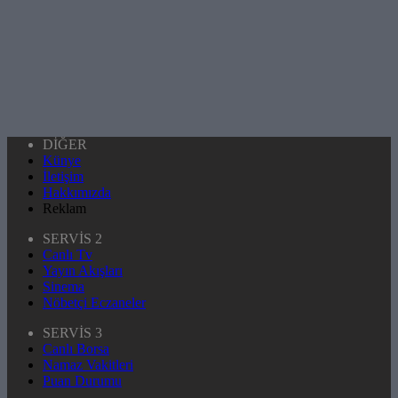
DİĞER
Künye
İletişim
Hakkımızda
Reklam
SERVİS 2
Canlı Tv
Yayın Akışları
Sinema
Nöbetçi Eczaneler
SERVİS 3
Canlı Borsa
Namaz Vakitleri
Puan Durumu