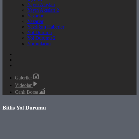
Yayın Akışları
Yayın Akışları 2
Yazarlar
Yazarlar
Yazdığım Haberler
Yol Durumu
Yol Durumu 2
Yorumlarım
Galeriler
Videolar
Canlı Borsa
Bitlis Yol Durumu