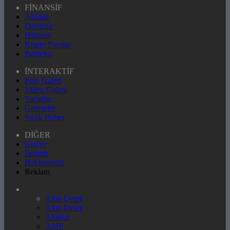
FİNANSİF
Altınlar
Dövizler
Hisseler
Kripto Paralar
Pariteler
İNTERAKTİF
Foto Galeri
Video Galeri
Yazarlar
Gazeteler
Sıcak Haber
DİĞER
Künye
İletişim
Hakkımızda
Reklam
Altın Detay
Altın Detay
Altınlar
AMP