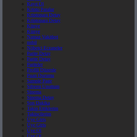
Kayıt Ol
Kripto Paralar
Kriptopara Detay
Kriptopara Detay
Künye
Künye
Namaz Vakitleri
nnbil
Nöbetçi Eczaneler
Parite Detay
Parite Detay
Pariteler
Profili Düzenle
Puan Durumu
Sample Page
Şifremi Unuttum
Sinema
Sinema Detay
Son Dakika
Takip Ettiklerim
Takipçilerim
Üye Giriş
Üye Giriş
Üye Ol
Üye Ol