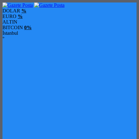
DOLAR
%
EURO
%
ALTIN
BITCOIN
0%
İstanbul
°