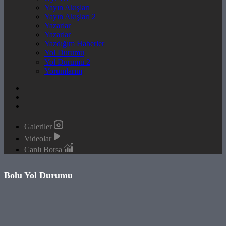
Yayın Akışları
Yayın Akışları 2
Yazarlar
Yazarlar
Yazdığım Haberler
Yol Durumu
Yol Durumu 2
Yorumlarım
Galeriler
Videolar
Canlı Borsa
Bolu Yol Durumu