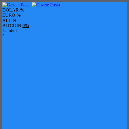
DOLAR
%
EURO
%
ALTIN
BITCOIN
0%
İstanbul
°