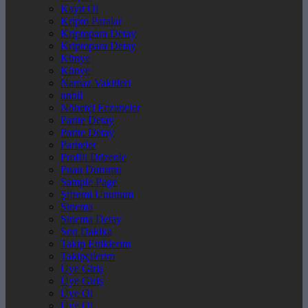
Kayıt Ol
Kripto Paralar
Kriptopara Detay
Kriptopara Detay
Künye
Künye
Namaz Vakitleri
nnbil
Nöbetçi Eczaneler
Parite Detay
Parite Detay
Pariteler
Profili Düzenle
Puan Durumu
Sample Page
Şifremi Unuttum
Sinema
Sinema Detay
Son Dakika
Takip Ettiklerim
Takipçilerim
Üye Giriş
Üye Giriş
Üye Ol
Üye Ol