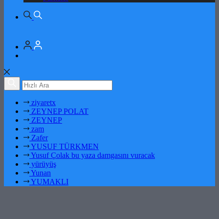
ziyaretx
ZEYNEP POLAT
ZEYNEP
zam
Zafer
YUSUF TÜRKMEN
Yusuf Çolak bu yaza damgasını vuracak
yürüyüş
Yunan
YUMAKLI