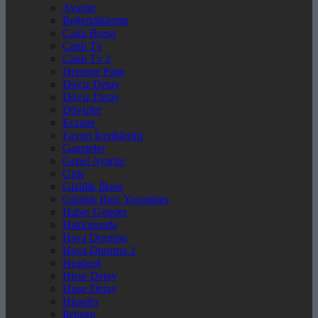
Ayarlar
Beğendiklerim
Canlı Borsa
Canlı Tv
Canlı Tv 2
Deneme Page
Döviz Detay
Döviz Detay
Dövizler
Eczane
Favori İçeriklerim
Gazeteler
Genel Ayarlar
Giriş
Gizlilik İlkesi
Günlük Burç Yorumları
Haber Gönder
Hakkımızda
Hava Durumu
Hava Durumu 2
Header4
Hisse Detay
Hisse Detay
Hisseler
İletişim