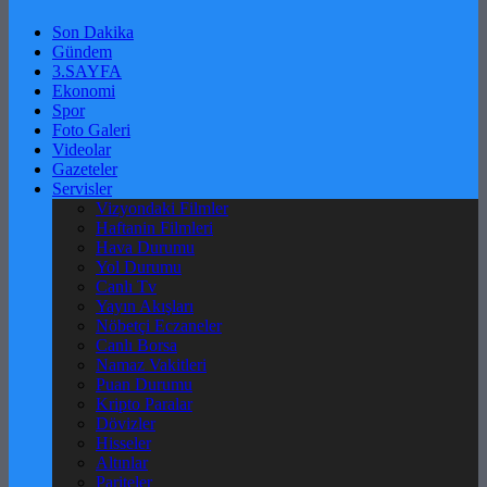
Son Dakika
Gündem
3.SAYFA
Ekonomi
Spor
Foto Galeri
Videolar
Gazeteler
Servisler
Vizyondaki Filmler
Haftanin Filmleri
Hava Durumu
Yol Durumu
Canlı Tv
Yayın Akışları
Nöbetçi Eczaneler
Canlı Borsa
Namaz Vakitleri
Puan Durumu
Kripto Paralar
Dövizler
Hisseler
Altınlar
Pariteler