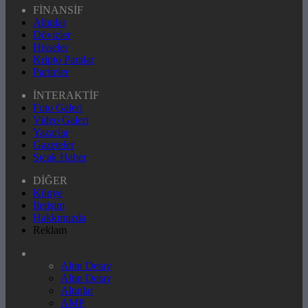
FİNANSİF
Altınlar
Dövizler
Hisseler
Kripto Paralar
Pariteler
İNTERAKTİF
Foto Galeri
Video Galeri
Yazarlar
Gazeteler
Sıcak Haber
DİĞER
Künye
İletişim
Hakkımızda
Reklam
Altın Detay
Altın Detay
Altınlar
AMP