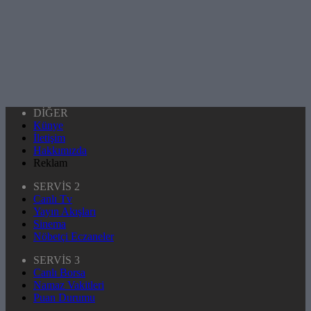
DİĞER
Künye
İletişim
Hakkımızda
Reklam
SERVİS 2
Canlı Tv
Yayın Akışları
Sinema
Nöbetçi Eczaneler
SERVİS 3
Canlı Borsa
Namaz Vakitleri
Puan Durumu