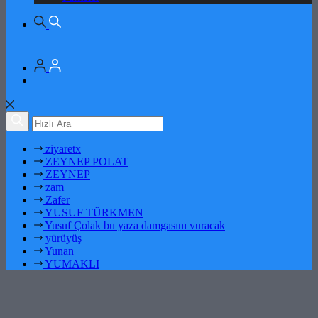
ziyaretx
ZEYNEP POLAT
ZEYNEP
zam
Zafer
YUSUF TÜRKMEN
Yusuf Çolak bu yaza damgasını vuracak
yürüyüş
Yunan
YUMAKLI