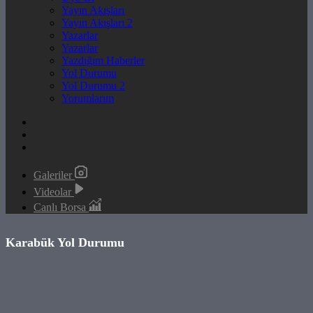
Yayın Akışları
Yayın Akışları 2
Yazarlar
Yazarlar
Yazdığım Haberler
Yol Durumu
Yol Durumu 2
Yorumlarım
Galeriler
Videolar
Canlı Borsa
Karabük Yol Durumu