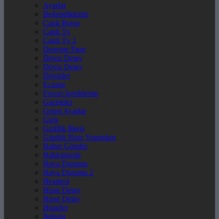
Ayarlar
Beğendiklerim
Canlı Borsa
Canlı Tv
Canlı Tv 2
Deneme Page
Döviz Detay
Döviz Detay
Dövizler
Eczane
Favori İçeriklerim
Gazeteler
Genel Ayarlar
Giriş
Gizlilik İlkesi
Günlük Burç Yorumları
Haber Gönder
Hakkımızda
Hava Durumu
Hava Durumu 2
Header4
Hisse Detay
Hisse Detay
Hisseler
İletişim