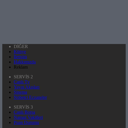
DİĞER
Künye
İletişim
Hakkımızda
Reklam
SERVİS 2
Canlı Tv
Yayın Akışları
Sinema
Nöbetçi Eczaneler
SERVİS 3
Canlı Borsa
Namaz Vakitleri
Puan Durumu