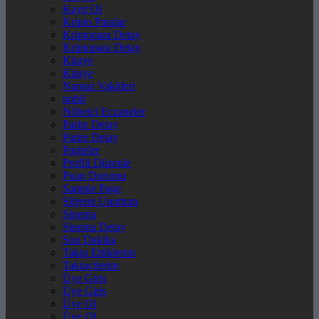
Kayıt Ol
Kripto Paralar
Kriptopara Detay
Kriptopara Detay
Künye
Künye
Namaz Vakitleri
nnbil
Nöbetçi Eczaneler
Parite Detay
Parite Detay
Pariteler
Profili Düzenle
Puan Durumu
Sample Page
Şifremi Unuttum
Sinema
Sinema Detay
Son Dakika
Takip Ettiklerim
Takipçilerim
Üye Giriş
Üye Giriş
Üye Ol
Üye Ol