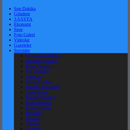
Son Dakika
Gündem
3.SAYFA
Ekonomi
Spor
Foto Galeri
Videolar
Gazeteler
Servisler
Vizyondaki Filmler
Haftanin Filmleri
Hava Durumu
Yol Durumu
Canlı Tv
Yayın Akışları
Nöbetçi Eczaneler
Canlı Borsa
Namaz Vakitleri
Puan Durumu
Kripto Paralar
Dövizler
Hisseler
Altınlar
Pariteler