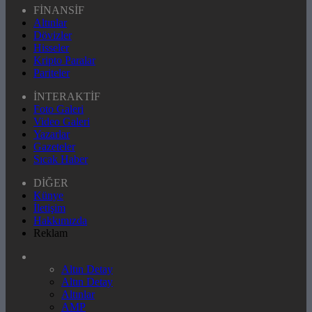
FİNANSİF
Altınlar
Dövizler
Hisseler
Kripto Paralar
Pariteler
İNTERAKTİF
Foto Galeri
Video Galeri
Yazarlar
Gazeteler
Sıcak Haber
DİĞER
Künye
İletişim
Hakkımızda
Reklam
Altın Detay
Altın Detay
Altınlar
AMP