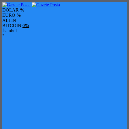
DOLAR
%
EURO
%
ALTIN
BITCOIN
0%
İstanbul
°